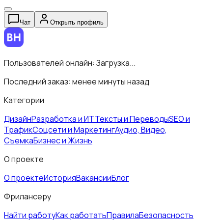
Чат
Открыть профиль
Пользователей онлайн:
Загрузка...
Последний заказ:
менее минуты назад
Категории
Дизайн
Разработка и ИТ
Тексты и Переводы
SEO и
Трафик
Соцсети и Маркетинг
Аудио, Видео,
Съемка
Бизнес и Жизнь
О проекте
О проекте
История
Вакансии
Блог
Фрилансеру
Найти работу
Как работать
Правила
Безопасность