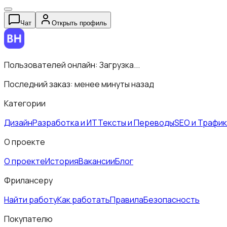
Чат
Открыть профиль
Пользователей онлайн:
Загрузка...
Последний заказ:
менее минуты назад
Категории
Дизайн
Разработка и ИТ
Тексты и Переводы
SEO и Трафик
О проекте
О проекте
История
Вакансии
Блог
Фрилансеру
Найти работу
Как работать
Правила
Безопасность
Покупателю