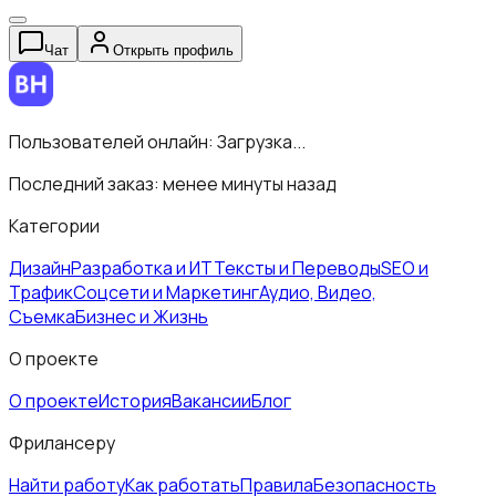
Чат
Открыть профиль
Пользователей онлайн:
Загрузка...
Последний заказ:
менее минуты назад
Категории
Дизайн
Разработка и ИТ
Тексты и Переводы
SEO и
Трафик
Соцсети и Маркетинг
Аудио, Видео,
Съемка
Бизнес и Жизнь
О проекте
О проекте
История
Вакансии
Блог
Фрилансеру
Найти работу
Как работать
Правила
Безопасность