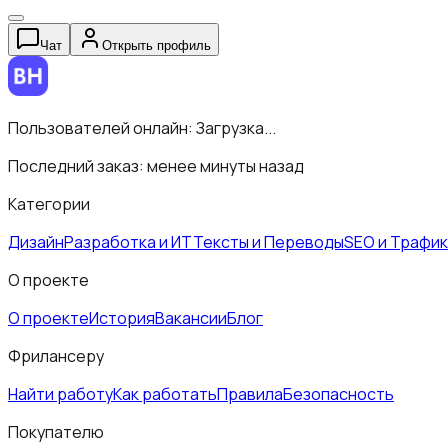
Чат
Открыть профиль
Пользователей онлайн:
Загрузка...
Последний заказ:
менее минуты назад
Категории
Дизайн
Разработка и ИТ
Тексты и Переводы
SEO и Трафик
О проекте
О проекте
История
Вакансии
Блог
Фрилансеру
Найти работу
Как работать
Правила
Безопасность
Покупателю