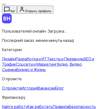
Чат
Открыть профиль
Пользователей онлайн:
Загрузка...
Последний заказ:
менее минуты назад
Категории
Дизайн
Разработка и ИТ
Тексты и Переводы
SEO и
Трафик
Соцсети и Маркетинг
Аудио, Видео,
Съемка
Бизнес и Жизнь
О проекте
О проекте
История
Вакансии
Блог
Фрилансеру
Найти работу
Как работать
Правила
Безопасность