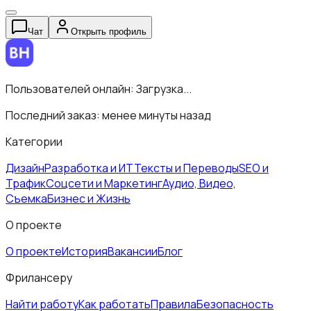
Чат
Открыть профиль
Пользователей онлайн:
Загрузка...
Последний заказ:
менее минуты назад
Категории
Дизайн
Разработка и ИТ
Тексты и Переводы
SEO и
Трафик
Соцсети и Маркетинг
Аудио, Видео,
Съемка
Бизнес и Жизнь
О проекте
О проекте
История
Вакансии
Блог
Фрилансеру
Найти работу
Как работать
Правила
Безопасность