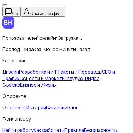
Чат
Открыть профиль
Пользователей онлайн:
Загрузка...
Последний заказ:
менее минуты назад
Категории
Дизайн
Разработка и ИТ
Тексты и Переводы
SEO и
Трафик
Соцсети и Маркетинг
Аудио, Видео,
Съемка
Бизнес и Жизнь
О проекте
О проекте
История
Вакансии
Блог
Фрилансеру
Найти работу
Как работать
Правила
Безопасность