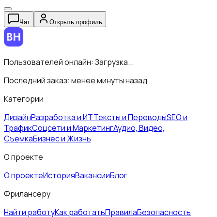
Чат
Открыть профиль
Пользователей онлайн:
Загрузка...
Последний заказ:
менее минуты назад
Категории
Дизайн
Разработка и ИТ
Тексты и Переводы
SEO и
Трафик
Соцсети и Маркетинг
Аудио, Видео,
Съемка
Бизнес и Жизнь
О проекте
О проекте
История
Вакансии
Блог
Фрилансеру
Найти работу
Как работать
Правила
Безопасность