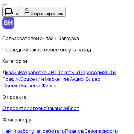
Чат
Открыть профиль
Пользователей онлайн:
Загрузка...
Последний заказ:
менее минуты назад
Категории
Дизайн
Разработка и ИТ
Тексты и Переводы
SEO и
Трафик
Соцсети и Маркетинг
Аудио, Видео,
Съемка
Бизнес и Жизнь
О проекте
О проекте
История
Вакансии
Блог
Фрилансеру
Найти работу
Как работать
Правила
Безопасность