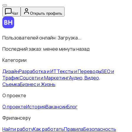
Чат
Открыть профиль
Пользователей онлайн:
Загрузка...
Последний заказ:
менее минуты назад
Категории
Дизайн
Разработка и ИТ
Тексты и Переводы
SEO и
Трафик
Соцсети и Маркетинг
Аудио, Видео,
Съемка
Бизнес и Жизнь
О проекте
О проекте
История
Вакансии
Блог
Фрилансеру
Найти работу
Как работать
Правила
Безопасность