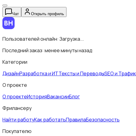
Чат
Открыть профиль
Пользователей онлайн:
Загрузка...
Последний заказ:
менее минуты назад
Категории
Дизайн
Разработка и ИТ
Тексты и Переводы
SEO и Трафик
О проекте
О проекте
История
Вакансии
Блог
Фрилансеру
Найти работу
Как работать
Правила
Безопасность
Покупателю