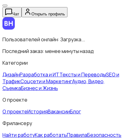
Чат
Открыть профиль
Пользователей онлайн:
Загрузка...
Последний заказ:
менее минуты назад
Категории
Дизайн
Разработка и ИТ
Тексты и Переводы
SEO и
Трафик
Соцсети и Маркетинг
Аудио, Видео,
Съемка
Бизнес и Жизнь
О проекте
О проекте
История
Вакансии
Блог
Фрилансеру
Найти работу
Как работать
Правила
Безопасность