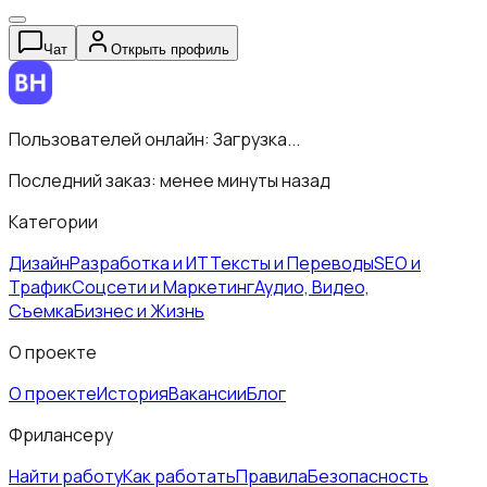
Чат
Открыть профиль
Пользователей онлайн:
Загрузка...
Последний заказ:
менее минуты назад
Категории
Дизайн
Разработка и ИТ
Тексты и Переводы
SEO и
Трафик
Соцсети и Маркетинг
Аудио, Видео,
Съемка
Бизнес и Жизнь
О проекте
О проекте
История
Вакансии
Блог
Фрилансеру
Найти работу
Как работать
Правила
Безопасность