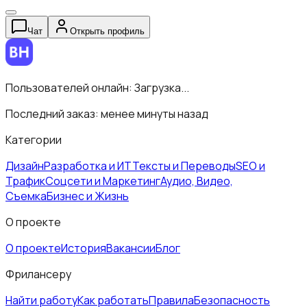
Чат
Открыть профиль
Пользователей онлайн:
Загрузка...
Последний заказ:
менее минуты назад
Категории
Дизайн
Разработка и ИТ
Тексты и Переводы
SEO и
Трафик
Соцсети и Маркетинг
Аудио, Видео,
Съемка
Бизнес и Жизнь
О проекте
О проекте
История
Вакансии
Блог
Фрилансеру
Найти работу
Как работать
Правила
Безопасность