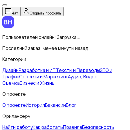
Чат
Открыть профиль
Пользователей онлайн:
Загрузка...
Последний заказ:
менее минуты назад
Категории
Дизайн
Разработка и ИТ
Тексты и Переводы
SEO и
Трафик
Соцсети и Маркетинг
Аудио, Видео,
Съемка
Бизнес и Жизнь
О проекте
О проекте
История
Вакансии
Блог
Фрилансеру
Найти работу
Как работать
Правила
Безопасность