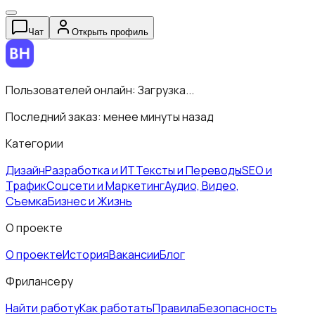
Чат
Открыть профиль
Пользователей онлайн:
Загрузка...
Последний заказ:
менее минуты назад
Категории
Дизайн
Разработка и ИТ
Тексты и Переводы
SEO и
Трафик
Соцсети и Маркетинг
Аудио, Видео,
Съемка
Бизнес и Жизнь
О проекте
О проекте
История
Вакансии
Блог
Фрилансеру
Найти работу
Как работать
Правила
Безопасность