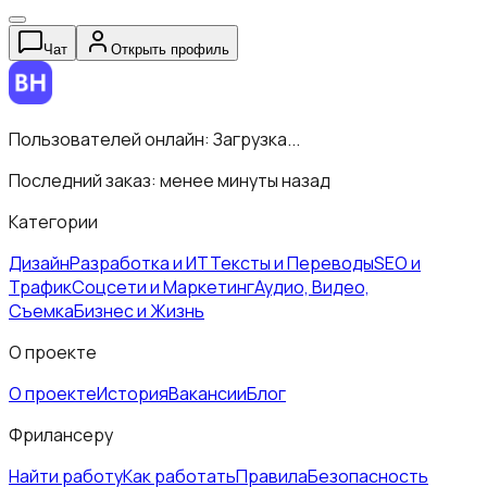
Чат
Открыть профиль
Пользователей онлайн:
Загрузка...
Последний заказ:
менее минуты назад
Категории
Дизайн
Разработка и ИТ
Тексты и Переводы
SEO и
Трафик
Соцсети и Маркетинг
Аудио, Видео,
Съемка
Бизнес и Жизнь
О проекте
О проекте
История
Вакансии
Блог
Фрилансеру
Найти работу
Как работать
Правила
Безопасность