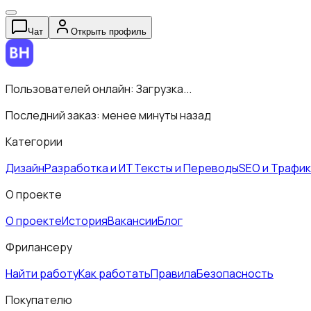
Чат
Открыть профиль
Пользователей онлайн:
Загрузка...
Последний заказ:
менее минуты назад
Категории
Дизайн
Разработка и ИТ
Тексты и Переводы
SEO и Трафик
О проекте
О проекте
История
Вакансии
Блог
Фрилансеру
Найти работу
Как работать
Правила
Безопасность
Покупателю