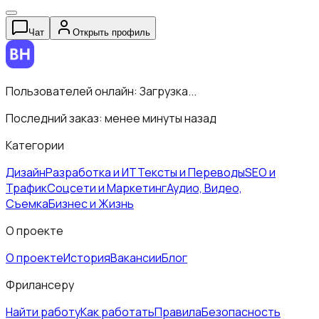
Чат
Открыть профиль
Пользователей онлайн:
Загрузка...
Последний заказ:
менее минуты назад
Категории
Дизайн
Разработка и ИТ
Тексты и Переводы
SEO и
Трафик
Соцсети и Маркетинг
Аудио, Видео,
Съемка
Бизнес и Жизнь
О проекте
О проекте
История
Вакансии
Блог
Фрилансеру
Найти работу
Как работать
Правила
Безопасность