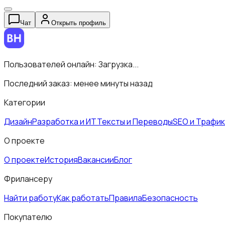
Чат
Открыть профиль
Пользователей онлайн:
Загрузка...
Последний заказ:
менее минуты назад
Категории
Дизайн
Разработка и ИТ
Тексты и Переводы
SEO и Трафик
О проекте
О проекте
История
Вакансии
Блог
Фрилансеру
Найти работу
Как работать
Правила
Безопасность
Покупателю