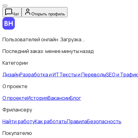
Чат
Открыть профиль
Пользователей онлайн:
Загрузка...
Последний заказ:
менее минуты назад
Категории
Дизайн
Разработка и ИТ
Тексты и Переводы
SEO и Трафик
О проекте
О проекте
История
Вакансии
Блог
Фрилансеру
Найти работу
Как работать
Правила
Безопасность
Покупателю