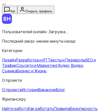
Чат
Открыть профиль
Пользователей онлайн:
Загрузка...
Последний заказ:
менее минуты назад
Категории
Дизайн
Разработка и ИТ
Тексты и Переводы
SEO и
Трафик
Соцсети и Маркетинг
Аудио, Видео,
Съемка
Бизнес и Жизнь
О проекте
О проекте
История
Вакансии
Блог
Фрилансеру
Найти работу
Как работать
Правила
Безопасность