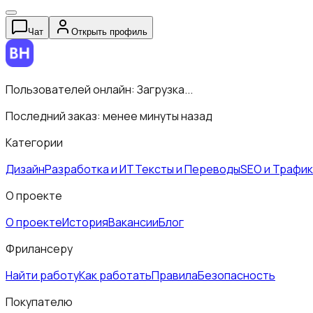
Чат
Открыть профиль
Пользователей онлайн:
Загрузка...
Последний заказ:
менее минуты назад
Категории
Дизайн
Разработка и ИТ
Тексты и Переводы
SEO и Трафик
О проекте
О проекте
История
Вакансии
Блог
Фрилансеру
Найти работу
Как работать
Правила
Безопасность
Покупателю