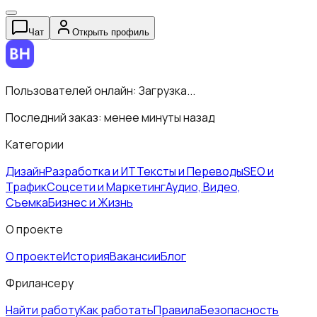
Чат
Открыть профиль
Пользователей онлайн:
Загрузка...
Последний заказ:
менее минуты назад
Категории
Дизайн
Разработка и ИТ
Тексты и Переводы
SEO и
Трафик
Соцсети и Маркетинг
Аудио, Видео,
Съемка
Бизнес и Жизнь
О проекте
О проекте
История
Вакансии
Блог
Фрилансеру
Найти работу
Как работать
Правила
Безопасность