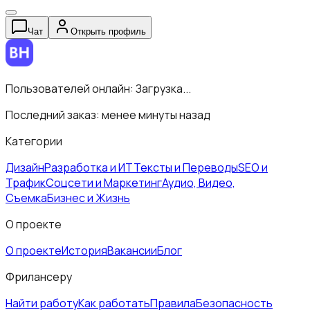
Чат
Открыть профиль
Пользователей онлайн:
Загрузка...
Последний заказ:
менее минуты назад
Категории
Дизайн
Разработка и ИТ
Тексты и Переводы
SEO и
Трафик
Соцсети и Маркетинг
Аудио, Видео,
Съемка
Бизнес и Жизнь
О проекте
О проекте
История
Вакансии
Блог
Фрилансеру
Найти работу
Как работать
Правила
Безопасность