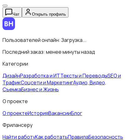
Чат
Открыть профиль
Пользователей онлайн:
Загрузка...
Последний заказ:
менее минуты назад
Категории
Дизайн
Разработка и ИТ
Тексты и Переводы
SEO и
Трафик
Соцсети и Маркетинг
Аудио, Видео,
Съемка
Бизнес и Жизнь
О проекте
О проекте
История
Вакансии
Блог
Фрилансеру
Найти работу
Как работать
Правила
Безопасность