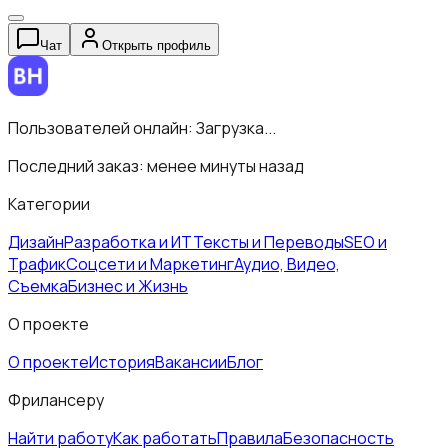
Чат
Открыть профиль
Пользователей онлайн:
Загрузка...
Последний заказ:
менее минуты назад
Категории
Дизайн
Разработка и ИТ
Тексты и Переводы
SEO и
Трафик
Соцсети и Маркетинг
Аудио, Видео,
Съемка
Бизнес и Жизнь
О проекте
О проекте
История
Вакансии
Блог
Фрилансеру
Найти работу
Как работать
Правила
Безопасность