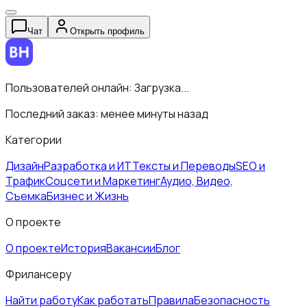
Чат
Открыть профиль
Пользователей онлайн:
Загрузка...
Последний заказ:
менее минуты назад
Категории
Дизайн
Разработка и ИТ
Тексты и Переводы
SEO и
Трафик
Соцсети и Маркетинг
Аудио, Видео,
Съемка
Бизнес и Жизнь
О проекте
О проекте
История
Вакансии
Блог
Фрилансеру
Найти работу
Как работать
Правила
Безопасность