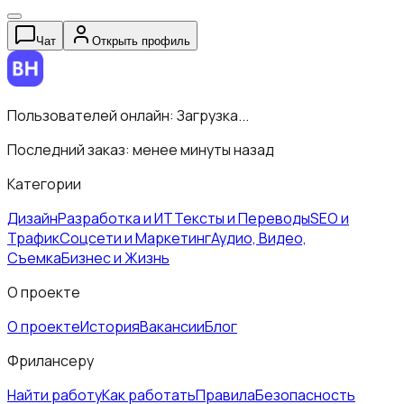
Чат
Открыть профиль
Пользователей онлайн:
Загрузка...
Последний заказ:
менее минуты назад
Категории
Дизайн
Разработка и ИТ
Тексты и Переводы
SEO и
Трафик
Соцсети и Маркетинг
Аудио, Видео,
Съемка
Бизнес и Жизнь
О проекте
О проекте
История
Вакансии
Блог
Фрилансеру
Найти работу
Как работать
Правила
Безопасность