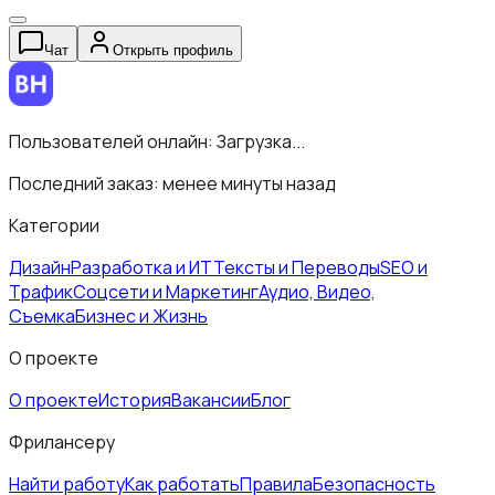
Чат
Открыть профиль
Пользователей онлайн:
Загрузка...
Последний заказ:
менее минуты назад
Категории
Дизайн
Разработка и ИТ
Тексты и Переводы
SEO и
Трафик
Соцсети и Маркетинг
Аудио, Видео,
Съемка
Бизнес и Жизнь
О проекте
О проекте
История
Вакансии
Блог
Фрилансеру
Найти работу
Как работать
Правила
Безопасность