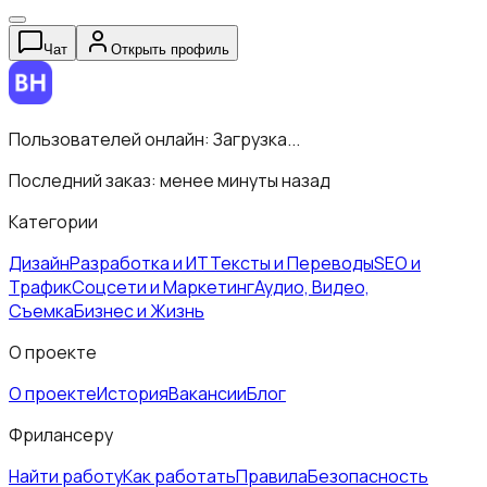
Чат
Открыть профиль
Пользователей онлайн:
Загрузка...
Последний заказ:
менее минуты назад
Категории
Дизайн
Разработка и ИТ
Тексты и Переводы
SEO и
Трафик
Соцсети и Маркетинг
Аудио, Видео,
Съемка
Бизнес и Жизнь
О проекте
О проекте
История
Вакансии
Блог
Фрилансеру
Найти работу
Как работать
Правила
Безопасность