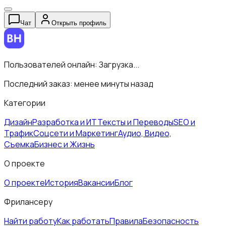
Чат
Открыть профиль
Пользователей онлайн:
Загрузка...
Последний заказ:
менее минуты назад
Категории
Дизайн
Разработка и ИТ
Тексты и Переводы
SEO и
Трафик
Соцсети и Маркетинг
Аудио, Видео,
Съемка
Бизнес и Жизнь
О проекте
О проекте
История
Вакансии
Блог
Фрилансеру
Найти работу
Как работать
Правила
Безопасность