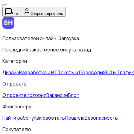
Чат
Открыть профиль
Пользователей онлайн:
Загрузка...
Последний заказ:
менее минуты назад
Категории
Дизайн
Разработка и ИТ
Тексты и Переводы
SEO и Трафик
О проекте
О проекте
История
Вакансии
Блог
Фрилансеру
Найти работу
Как работать
Правила
Безопасность
Покупателю