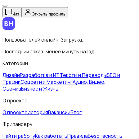
Чат
Открыть профиль
Пользователей онлайн:
Загрузка...
Последний заказ:
менее минуты назад
Категории
Дизайн
Разработка и ИТ
Тексты и Переводы
SEO и
Трафик
Соцсети и Маркетинг
Аудио, Видео,
Съемка
Бизнес и Жизнь
О проекте
О проекте
История
Вакансии
Блог
Фрилансеру
Найти работу
Как работать
Правила
Безопасность