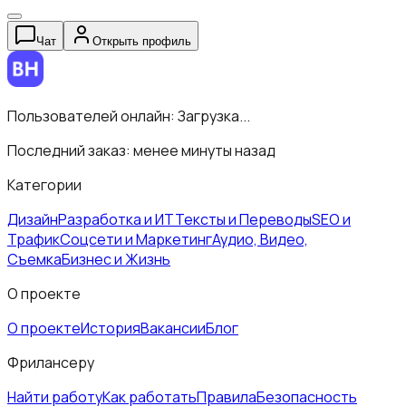
Чат
Открыть профиль
Пользователей онлайн:
Загрузка...
Последний заказ:
менее минуты назад
Категории
Дизайн
Разработка и ИТ
Тексты и Переводы
SEO и
Трафик
Соцсети и Маркетинг
Аудио, Видео,
Съемка
Бизнес и Жизнь
О проекте
О проекте
История
Вакансии
Блог
Фрилансеру
Найти работу
Как работать
Правила
Безопасность