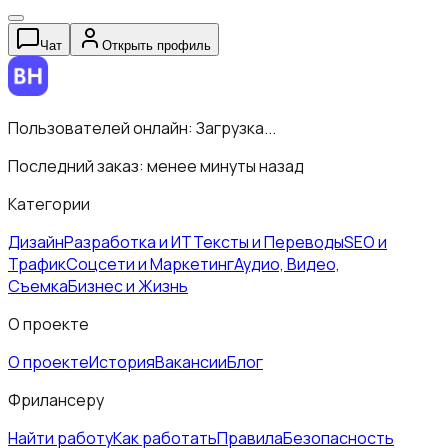
Чат
Открыть профиль
Пользователей онлайн:
Загрузка...
Последний заказ:
менее минуты назад
Категории
Дизайн
Разработка и ИТ
Тексты и Переводы
SEO и
Трафик
Соцсети и Маркетинг
Аудио, Видео,
Съемка
Бизнес и Жизнь
О проекте
О проекте
История
Вакансии
Блог
Фрилансеру
Найти работу
Как работать
Правила
Безопасность