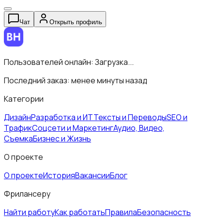
Чат
Открыть профиль
Пользователей онлайн:
Загрузка...
Последний заказ:
менее минуты назад
Категории
Дизайн
Разработка и ИТ
Тексты и Переводы
SEO и
Трафик
Соцсети и Маркетинг
Аудио, Видео,
Съемка
Бизнес и Жизнь
О проекте
О проекте
История
Вакансии
Блог
Фрилансеру
Найти работу
Как работать
Правила
Безопасность