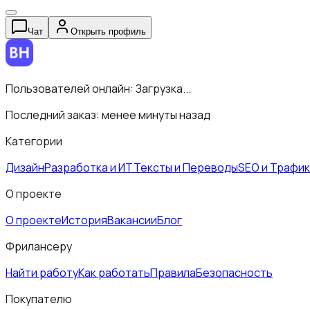
Чат
Открыть профиль
Пользователей онлайн:
Загрузка...
Последний заказ:
менее минуты назад
Категории
Дизайн
Разработка и ИТ
Тексты и Переводы
SEO и Трафик
О проекте
О проекте
История
Вакансии
Блог
Фрилансеру
Найти работу
Как работать
Правила
Безопасность
Покупателю