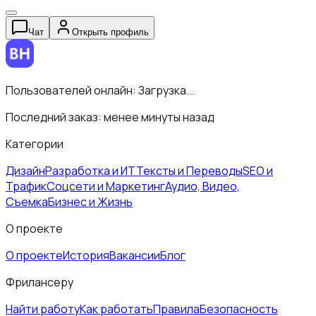
Чат
Открыть профиль
Пользователей онлайн:
Загрузка...
Последний заказ:
менее минуты назад
Категории
Дизайн
Разработка и ИТ
Тексты и Переводы
SEO и
Трафик
Соцсети и Маркетинг
Аудио, Видео,
Съемка
Бизнес и Жизнь
О проекте
О проекте
История
Вакансии
Блог
Фрилансеру
Найти работу
Как работать
Правила
Безопасность