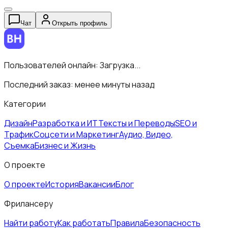
Чат
Открыть профиль
Пользователей онлайн:
Загрузка...
Последний заказ:
менее минуты назад
Категории
Дизайн
Разработка и ИТ
Тексты и Переводы
SEO и
Трафик
Соцсети и Маркетинг
Аудио, Видео,
Съемка
Бизнес и Жизнь
О проекте
О проекте
История
Вакансии
Блог
Фрилансеру
Найти работу
Как работать
Правила
Безопасность