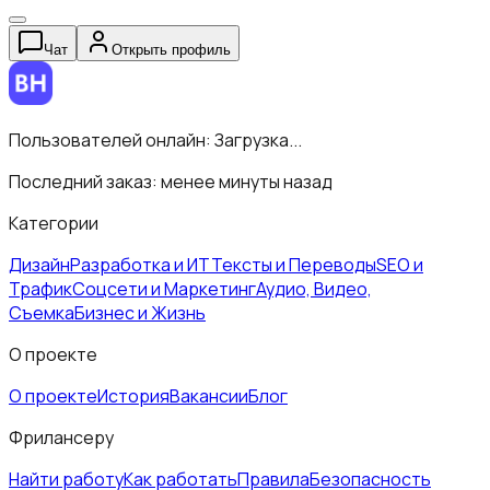
Чат
Открыть профиль
Пользователей онлайн:
Загрузка...
Последний заказ:
менее минуты назад
Категории
Дизайн
Разработка и ИТ
Тексты и Переводы
SEO и
Трафик
Соцсети и Маркетинг
Аудио, Видео,
Съемка
Бизнес и Жизнь
О проекте
О проекте
История
Вакансии
Блог
Фрилансеру
Найти работу
Как работать
Правила
Безопасность