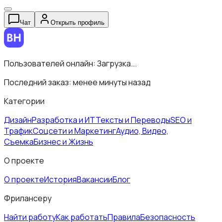
Чат
Открыть профиль
Пользователей онлайн:
Загрузка...
Последний заказ:
менее минуты назад
Категории
Дизайн
Разработка и ИТ
Тексты и Переводы
SEO и
Трафик
Соцсети и Маркетинг
Аудио, Видео,
Съемка
Бизнес и Жизнь
О проекте
О проекте
История
Вакансии
Блог
Фрилансеру
Найти работу
Как работать
Правила
Безопасность