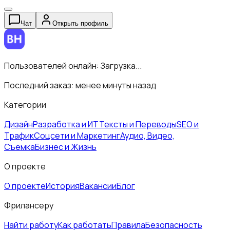
Чат
Открыть профиль
Пользователей онлайн:
Загрузка...
Последний заказ:
менее минуты назад
Категории
Дизайн
Разработка и ИТ
Тексты и Переводы
SEO и
Трафик
Соцсети и Маркетинг
Аудио, Видео,
Съемка
Бизнес и Жизнь
О проекте
О проекте
История
Вакансии
Блог
Фрилансеру
Найти работу
Как работать
Правила
Безопасность