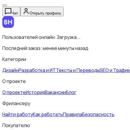
Чат
Открыть профиль
Пользователей онлайн:
Загрузка...
Последний заказ:
менее минуты назад
Категории
Дизайн
Разработка и ИТ
Тексты и Переводы
SEO и Трафик
О проекте
О проекте
История
Вакансии
Блог
Фрилансеру
Найти работу
Как работать
Правила
Безопасность
Покупателю