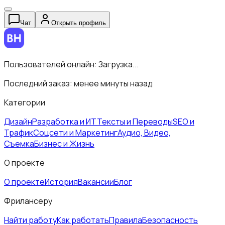
Чат
Открыть профиль
Пользователей онлайн:
Загрузка...
Последний заказ:
менее минуты назад
Категории
Дизайн
Разработка и ИТ
Тексты и Переводы
SEO и
Трафик
Соцсети и Маркетинг
Аудио, Видео,
Съемка
Бизнес и Жизнь
О проекте
О проекте
История
Вакансии
Блог
Фрилансеру
Найти работу
Как работать
Правила
Безопасность