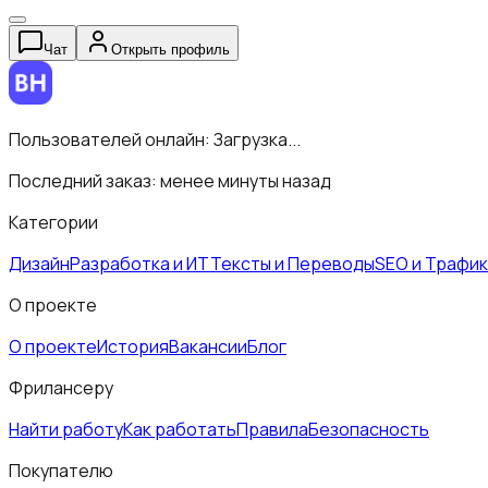
Чат
Открыть профиль
Пользователей онлайн:
Загрузка...
Последний заказ:
менее минуты назад
Категории
Дизайн
Разработка и ИТ
Тексты и Переводы
SEO и Трафик
О проекте
О проекте
История
Вакансии
Блог
Фрилансеру
Найти работу
Как работать
Правила
Безопасность
Покупателю