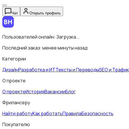
Чат
Открыть профиль
Пользователей онлайн:
Загрузка...
Последний заказ:
менее минуты назад
Категории
Дизайн
Разработка и ИТ
Тексты и Переводы
SEO и Трафик
О проекте
О проекте
История
Вакансии
Блог
Фрилансеру
Найти работу
Как работать
Правила
Безопасность
Покупателю