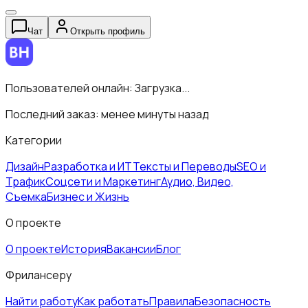
Чат
Открыть профиль
Пользователей онлайн:
Загрузка...
Последний заказ:
менее минуты назад
Категории
Дизайн
Разработка и ИТ
Тексты и Переводы
SEO и
Трафик
Соцсети и Маркетинг
Аудио, Видео,
Съемка
Бизнес и Жизнь
О проекте
О проекте
История
Вакансии
Блог
Фрилансеру
Найти работу
Как работать
Правила
Безопасность