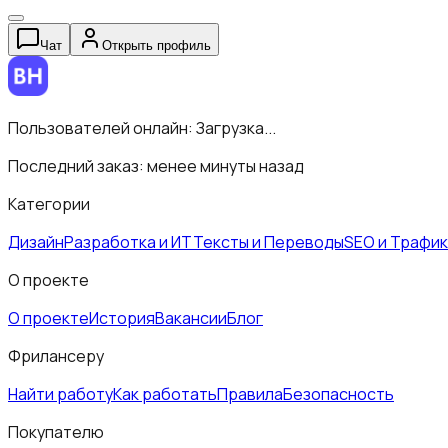
Чат
Открыть профиль
Пользователей онлайн:
Загрузка...
Последний заказ:
менее минуты назад
Категории
Дизайн
Разработка и ИТ
Тексты и Переводы
SEO и Трафик
О проекте
О проекте
История
Вакансии
Блог
Фрилансеру
Найти работу
Как работать
Правила
Безопасность
Покупателю