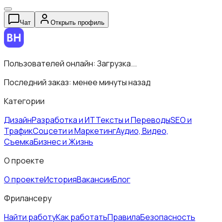
Чат
Открыть профиль
Пользователей онлайн:
Загрузка...
Последний заказ:
менее минуты назад
Категории
Дизайн
Разработка и ИТ
Тексты и Переводы
SEO и
Трафик
Соцсети и Маркетинг
Аудио, Видео,
Съемка
Бизнес и Жизнь
О проекте
О проекте
История
Вакансии
Блог
Фрилансеру
Найти работу
Как работать
Правила
Безопасность